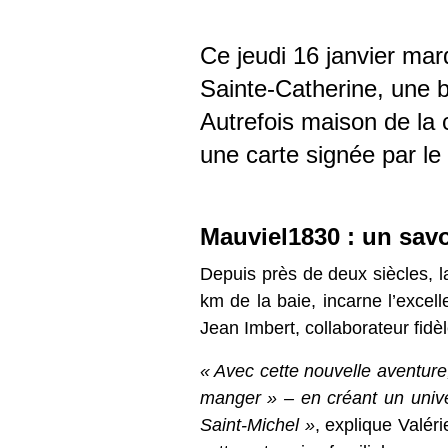
Sainte-Catherine, une b
Michel. Autrefois mais
avec une carte signée p
Mauviel1830 : un savoi
Depuis près de deux siècles, la
de la baie, incarne l’excellenc
Imbert, collaborateur fidèle et 
« Avec cette nouvelle aventur
bien manger » – en créant un
Mont-Saint-Michel »
, explique
de cette entreprise familiale.
Une cuisine authentiqu