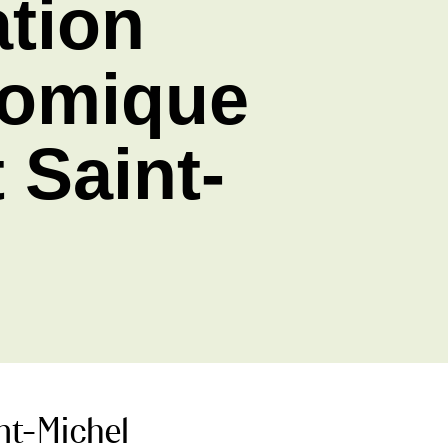
tion
omique au
nt-Michel
nt-Michel
 niché dans le Logis