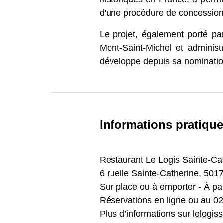
Mont-Saint-Michel et administ
développe depuis sa nomination e
Informations pratiques
Restaurant Le Logis Sainte-Ca
6 ruelle Sainte-Catherine, 501
Sur place ou à emporter - À par
Réservations
en ligne
ou au 02 
Plus d’informations sur
lelogis
À noter :
Les parkings pour accé
navettes gratuites, au départ