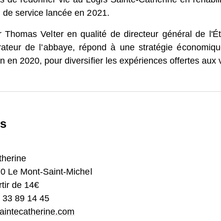
rateur de l’abbaye, répond à une stratégie économique 
n 2020, pour diversifier les expériences offertes aux vis
therine
70 Le Mont-Saint-Michel
tir de 14€
33 89 14 45
saintecatherine.com
der au Mont sont gratuits à partir de 18h30, hors haute s
 des parkings, permettent de se rendre sur le Mont en q