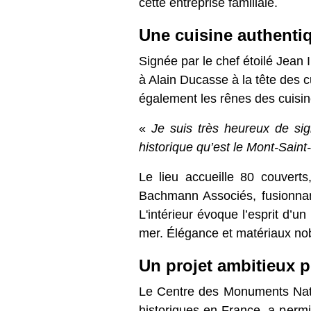
Signée par le chef étoilé Jean I
Alain Ducasse à la tête des cu
également les rênes des cuisine
«
Je suis très heureux de sig
historique qu’est le Mont-Sai
Le lieu accueille 80 couverts, e
Associés, fusionnant les codes
évoque l’esprit d’un réfectoi
Élégance et matériaux nobles s
Un projet ambitieux por
Le Centre des Monuments Nati
historiques en France, a permi
d'une procédure de concession 
Le projet, également porté pa