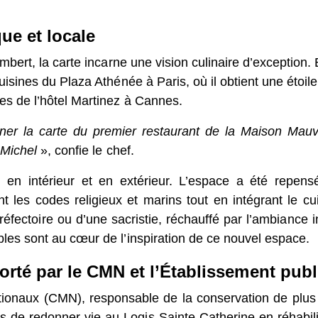
mbert, la carte incarne une vision culinaire d’exception. 
isines du Plaza Athénée à Paris,
où il obtient une étoile e
s de l’hôtel Martinez à Cannes.
ner la carte du premier restaurant de la Maison Mauv
nt-Michel
», confie le chef.
n intérieur et en extérieur. L’espace a été repensé par l
 religieux et marins tout en intégrant le cuivre, symb
re ou d’une sacristie, réchauffé par l’ambiance intim
ont au cœur de l’inspiration de ce nouvel espace.
té par le CMN et l’Établissement public
onaux (CMN), responsable de la conservation de plu
s de redonner vie au Logis Sainte-Catherine en réhabil
de service lancée en 2021.
r Thomas Velter en qualité de directeur général de l'Ét