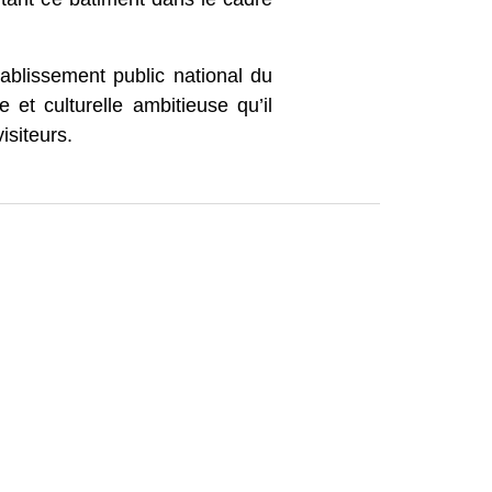
et culturelle ambitieuse qu’il
iteurs.
aison (juillet et août). Des
uelques minutes.
En savoir plus