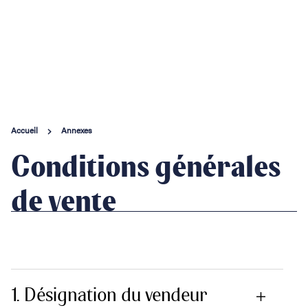
e Mont & sa baie
ccès & visites
genda
Accueil
Annexes
Conditions générales
Contact
de vente
1. Désignation du vendeur