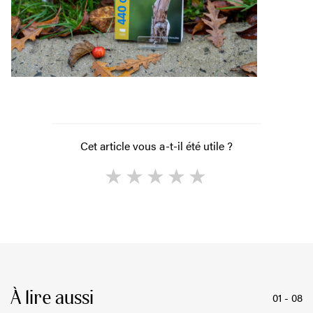
Cet article vous a-t-il été utile ?
1
2
3
4
5
À lire aussi
01
-
08