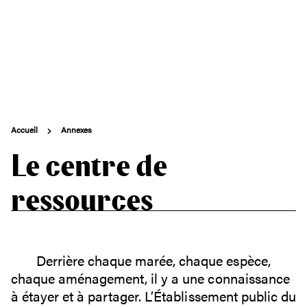
e Mont & sa baie
ccès & visites
genda
Accueil
Annexes
Le centre de
Contact
ressources
Derrière chaque marée, chaque espèce,
chaque aménagement, il y a une connaissance
à étayer et à partager. L’Établissement public du