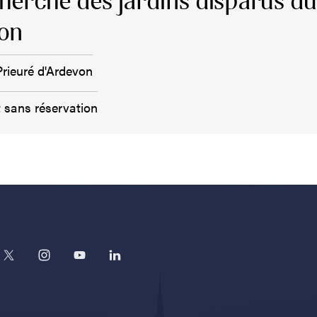
cherche des jardins disparus d
von
Prieuré d'Ardevon
t sans réservation