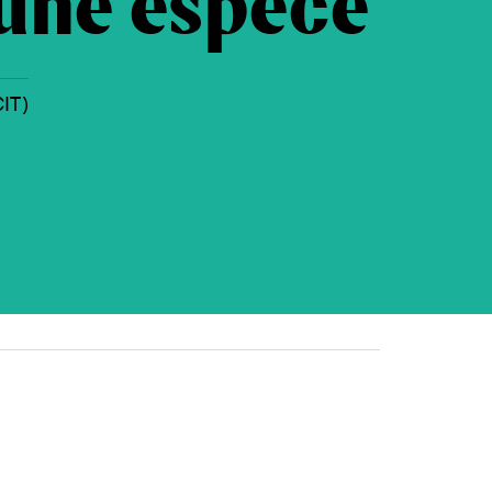
 une espèce
CIT)