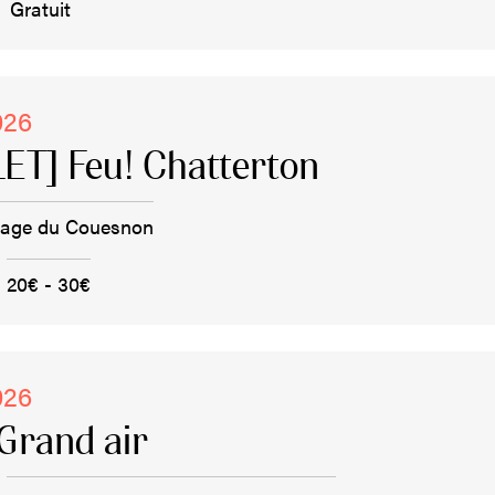
Gratuit
026
ET] Feu! Chatterton
rage du Couesnon
20€ - 30€
026
Grand air