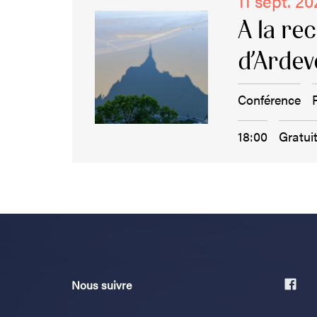
11 sept. 2
A la re
d’Arde
Conférence
18:00
Gratui
Nous suivre