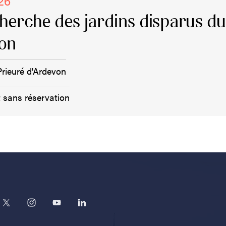
026
cherche des jardins disparus d
von
Prieuré d'Ardevon
t sans réservation