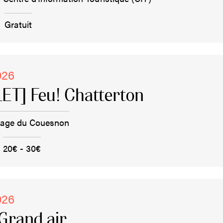
Gratuit
026
ET] Feu! Chatterton
rage du Couesnon
20€ - 30€
026
Grand air