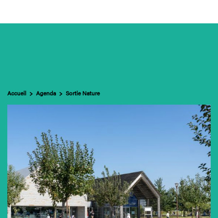
e Mont & sa baie
ccès & visites
genda
Accueil
Agenda
Sortie Nature
Contact