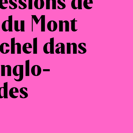
essions de
 du Mont
chel dans
Anglo-
des