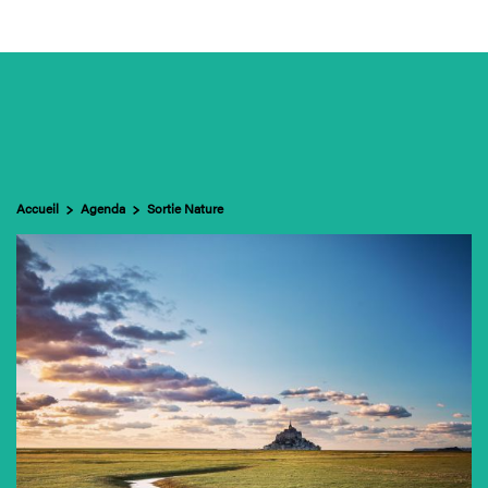
e Mont & sa baie
ccès & visites
genda
Accueil
Agenda
Sortie Nature
Contact