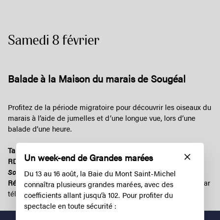
Samedi 8 février
Balade à la Maison du marais de Sougéal
Profitez de la période migratoire pour découvrir les oiseaux du
marais à l’aide de jumelles et d’une longue vue, lors d’une
balade d’une heure.
Tarifs :
Adulte : 5€ / Gratuit pour les – de 10 ans :
Un week-end de Grandes marées
RDV :
La Maison du Marais – 35610 Sougéal
Sortie proposée par la Fédération de chasse 35
Du 13 au 16 août, la Baie du Mont Saint-Michel
Réservation :
par mail à tourisme@ccdol-baiemsm.bzh ou par
connaîtra plusieurs grandes marées, avec des
téléphone au 06 48 99 28 44
coefficients allant jusqu’à 102. Pour profiter du
spectacle en toute sécurité :